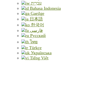
עִבְרִית
Bahasa Indonesia
Gaeilge
日本語
한국어
فارسی
Русский
ไทย
Türkçe
Українська
Tiếng Việt