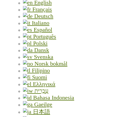
English
Français
Deutsch
Italiano
Español
Português
Polski
Dansk
Svenska
Norsk bokmål
Filipino
Suomi
Ελληνικά
עִבְרִית
Bahasa Indonesia
Gaeilge
日本語