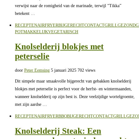
verwijst naar de romigheid van de marinade, terwijl “Tikka”
betekent …
RECEPTEN
AIRFRYER
BIJGERECHT
CONTACTGRILL
GEZOND
G
POT
MAKKELIJK
VEGETARISCH
Knolselderij blokjes met
peterselie
door
Peter Eemsing
5 januari 2025
702 views
Dit simpele maar smaakvolle bijgerecht van gebakken knolselderij
blokjes met peterselie is perfect voor de herfst- en wintermaanden,
wanneer knolselderij op zijn best is. Deze veelzijdige wortelgroente,
met zijn aardse …
RECEPTEN
AIRFRYER
BBQ
BIJGERECHT
CONTACTGRILL
GEZO
Knolselderij Steak: Een