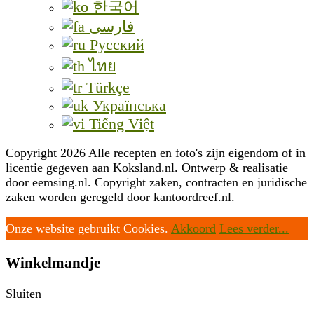
한국어
فارسی
Русский
ไทย
Türkçe
Українська
Tiếng Việt
Copyright 2026 Alle recepten en foto's zijn eigendom of in
licentie gegeven aan Koksland.nl. Ontwerp & realisatie
door eemsing.nl. Copyright zaken, contracten en juridische
zaken worden geregeld door kantoordreef.nl.
Onze website gebruikt Cookies.
Akkoord
Lees verder...
Winkelmandje
Sluiten