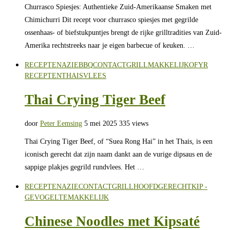
Churrasco Spiesjes: Authentieke Zuid-Amerikaanse Smaken met
Chimichurri Dit recept voor churrasco spiesjes met gegrilde
ossenhaas- of biefstukpuntjes brengt de rijke grilltradities van Zuid-
Amerika rechtstreeks naar je eigen barbecue of keuken. …
RECEPTEN
AZIE
BBQ
CONTACTGRILL
MAKKELIJK
OFYR
RECEPTEN
THAIS
VLEES
Thai Crying Tiger Beef
door
Peter Eemsing
5 mei 2025
335 views
Thai Crying Tiger Beef, of “Suea Rong Hai” in het Thais, is een
iconisch gerecht dat zijn naam dankt aan de vurige dipsaus en de
sappige plakjes gegrild rundvlees. Het …
RECEPTEN
AZIE
CONTACTGRILL
HOOFDGERECHT
KIP -
GEVOGELTE
MAKKELIJK
Chinese Noodles met Kipsaté