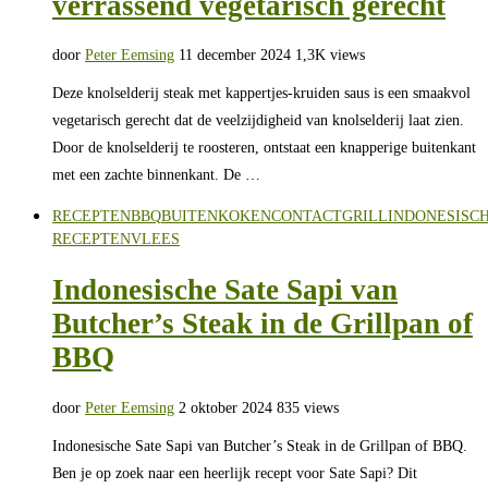
verrassend vegetarisch gerecht
door
Peter Eemsing
11 december 2024
1,3K views
Deze knolselderij steak met kappertjes-kruiden saus is een smaakvol
vegetarisch gerecht dat de veelzijdigheid van knolselderij laat zien.
Door de knolselderij te roosteren, ontstaat een knapperige buitenkant
met een zachte binnenkant. De …
RECEPTEN
BBQ
BUITENKOKEN
CONTACTGRILL
INDONESISC
RECEPTEN
VLEES
Indonesische Sate Sapi van
Butcher’s Steak in de Grillpan of
BBQ
door
Peter Eemsing
2 oktober 2024
835 views
Indonesische Sate Sapi van Butcher’s Steak in de Grillpan of BBQ.
Ben je op zoek naar een heerlijk recept voor Sate Sapi? Dit