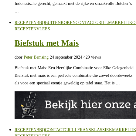
Indonesische gerecht, gemaakt met de rijke en smaakvolle Butcher’s
…
RECEPTEN
BBQ
BUITENKOKEN
CONTACTGRILL
MAKKELIJK
O
RECEPTEN
VLEES
Biefstuk met Mais
door
Peter Eemsing
24 september 2024
429 views
Biefstuk met Mais: Een Heerlijke Combinatie voor Elke Gelegenheid
Biefstuk met mais is een perfecte combinatie die zowel doordeweeks
als voor een speciaal etentje geweldig op tafel staat. Het is …
RECEPTEN
BBQ
CONTACTGRILL
FRANS
KLASSIEK
MAKKELIJ