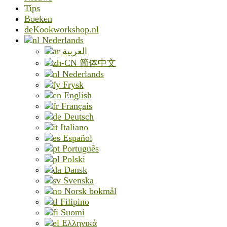
Tips
Boeken
deKookworkshop.nl
Nederlands
العربية
简体中文
Nederlands
Frysk
English
Français
Deutsch
Italiano
Español
Português
Polski
Dansk
Svenska
Norsk bokmål
Filipino
Suomi
Ελληνικά