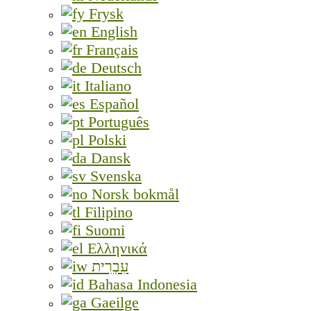
Frysk
English
Français
Deutsch
Italiano
Español
Português
Polski
Dansk
Svenska
Norsk bokmål
Filipino
Suomi
Ελληνικά
עִבְרִית
Bahasa Indonesia
Gaeilge