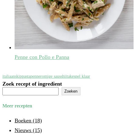
Penne con Pollo e Panna
italiaans
kip
pasta
penne
romige saus
shiitake
snel klaar
Zoek recept of ingredient
Zoeken
Meer recepten
Boeken
(18)
Nieuws
(15)