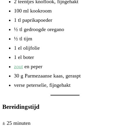
2 teentjes knoflook, fijngehakt
100 ml kookroom
1 tl paprikapoeder
½ tl gedroogde oregano
½ tl tijm
1 el olijfolie
1 el boter
zout
en peper
30 g Parmezaanse kaas, geraspt
verse peterselie, fijngehakt
Bereidingstijd
± 25 minuten