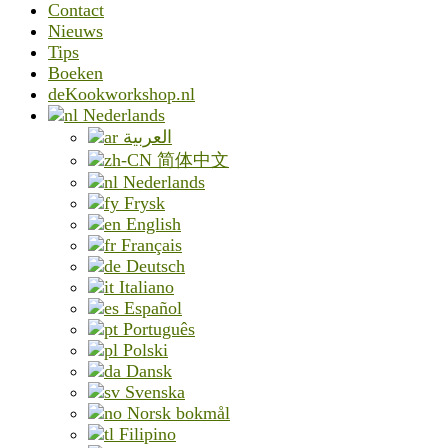
Contact
Nieuws
Tips
Boeken
deKookworkshop.nl
Nederlands
العربية
简体中文
Nederlands
Frysk
English
Français
Deutsch
Italiano
Español
Português
Polski
Dansk
Svenska
Norsk bokmål
Filipino