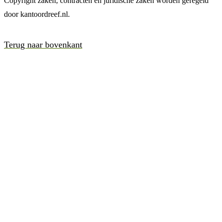
Copyright zaken, contracten en juridische zaken worden geregeld
door kantoordreef.nl.
Terug naar bovenkant