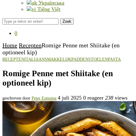
Українська
Tiếng Việt
Zoek
0
Home
Recepten
Romige Penne met Shiitake (en
optioneel kip)
RECEPTEN
ITALIAANS
MAKKELIJK
PADDENSTOELEN
PASTA
Romige Penne met Shiitake (en
optioneel kip)
4 juli 2025
0 reageer
238
views
geschreven door
Peter Eemsing