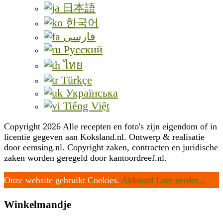
日本語
한국어
فارسی
Русский
ไทย
Türkçe
Українська
Tiếng Việt
Copyright 2026 Alle recepten en foto's zijn eigendom of in
licentie gegeven aan Koksland.nl. Ontwerp & realisatie
door eemsing.nl. Copyright zaken, contracten en juridische
zaken worden geregeld door kantoordreef.nl.
Onze website gebruikt Cookies.
Akkoord
Lees verder...
Winkelmandje