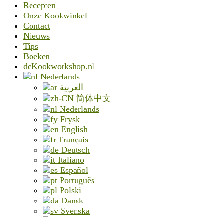
Recepten
Onze Kookwinkel
Contact
Nieuws
Tips
Boeken
deKookworkshop.nl
Nederlands
العربية
简体中文
Nederlands
Frysk
English
Français
Deutsch
Italiano
Español
Português
Polski
Dansk
Svenska