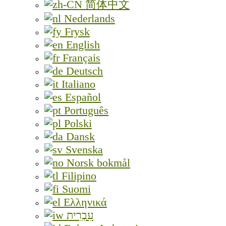
简体中文
Nederlands
Frysk
English
Français
Deutsch
Italiano
Español
Português
Polski
Dansk
Svenska
Norsk bokmål
Filipino
Suomi
Ελληνικά
עִבְרִית