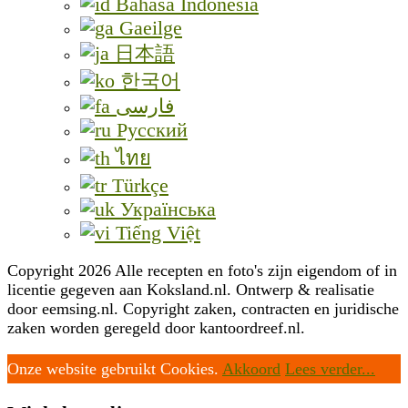
Bahasa Indonesia
Gaeilge
日本語
한국어
فارسی
Русский
ไทย
Türkçe
Українська
Tiếng Việt
Copyright 2026 Alle recepten en foto's zijn eigendom of in
licentie gegeven aan Koksland.nl. Ontwerp & realisatie
door eemsing.nl. Copyright zaken, contracten en juridische
zaken worden geregeld door kantoordreef.nl.
Onze website gebruikt Cookies.
Akkoord
Lees verder...