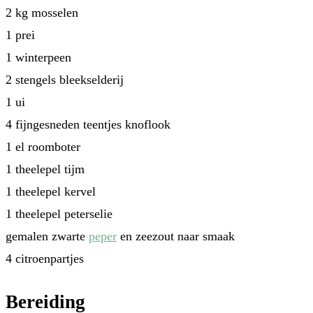
2 kg mosselen
1 prei
1 winterpeen
2 stengels bleekselderij
1 ui
4 fijngesneden teentjes knoflook
1 el roomboter
1 theelepel tijm
1 theelepel kervel
1 theelepel peterselie
gemalen zwarte
peper
en zeezout naar smaak
4 citroenpartjes
Bereiding