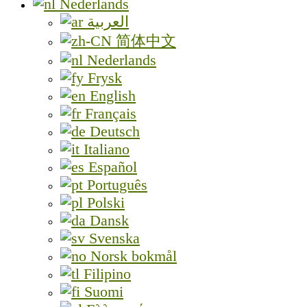
Nederlands
العربية
简体中文
Nederlands
Frysk
English
Français
Deutsch
Italiano
Español
Português
Polski
Dansk
Svenska
Norsk bokmål
Filipino
Suomi