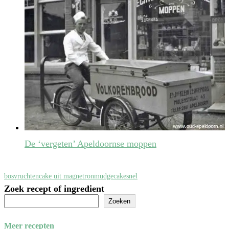
De ‘vergeten’ Apeldoornse moppen
bosvruchten
cake uit magnetron
mudgecake
snel
Zoek recept of ingredient
Zoeken
Meer recepten