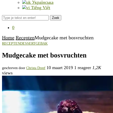
Українська
Tiếng Việt
Zoek
0
Home
Recepten
Mudgecake met bosvruchten
RECEPTEN
DESSERT
GEBAK
Mudgecake met bosvruchten
10 maart 2019
1 reageer
1,2K
geschreven door
Christa Dreef
views