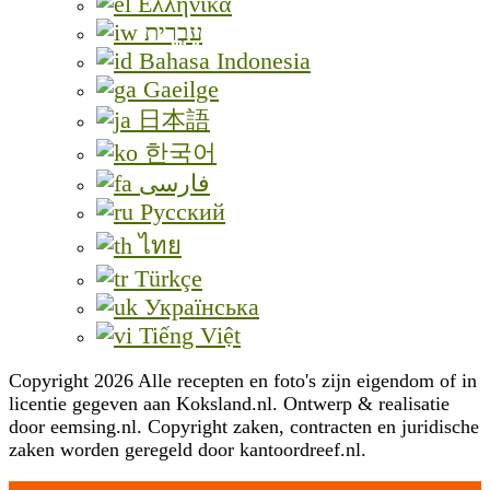
Ελληνικά
עִבְרִית
Bahasa Indonesia
Gaeilge
日本語
한국어
فارسی
Русский
ไทย
Türkçe
Українська
Tiếng Việt
Copyright 2026 Alle recepten en foto's zijn eigendom of in
licentie gegeven aan Koksland.nl. Ontwerp & realisatie
door eemsing.nl. Copyright zaken, contracten en juridische
zaken worden geregeld door kantoordreef.nl.