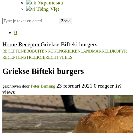
Українська
Tiếng Việt
Zoek
0
Home
Recepten
Griekse Bifteki burgers
RECEPTEN
BBQ
BUITENKOKEN
GRIEKENLAND
MAKKELIJK
OFYR
RECEPTEN
STREEKGERECHT
VLEES
Griekse Bifteki burgers
23 februari 2021
0 reageer
1K
geschreven door
Peter Eemsing
views