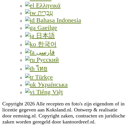
Ελληνικά
עִבְרִית
Bahasa Indonesia
Gaeilge
日本語
한국어
فارسی
Русский
ไทย
Türkçe
Українська
Tiếng Việt
Copyright 2026 Alle recepten en foto's zijn eigendom of in
licentie gegeven aan Koksland.nl. Ontwerp & realisatie
door eemsing.nl. Copyright zaken, contracten en juridische
zaken worden geregeld door kantoordreef.nl.