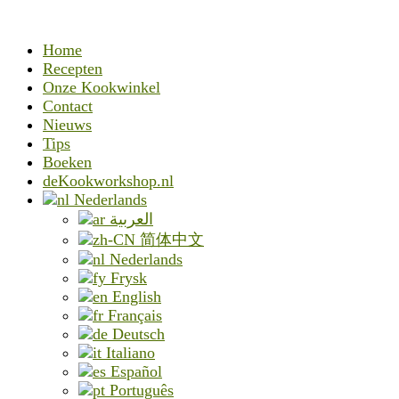
Home
Recepten
Onze Kookwinkel
Contact
Nieuws
Tips
Boeken
deKookworkshop.nl
Nederlands
العربية
简体中文
Nederlands
Frysk
English
Français
Deutsch
Italiano
Español
Português