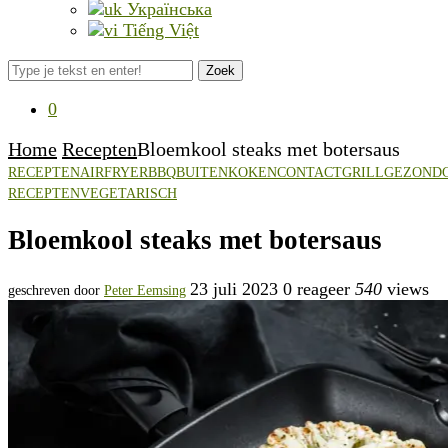
Українська
Tiếng Việt
Zoek
0
Home
Recepten
Bloemkool steaks met botersaus
RECEPTEN
AIRFRYER
BBQ
BUITENKOKEN
CONTACTGRILL
GEZOND
RECEPTEN
VEGETARISCH
Bloemkool steaks met botersaus
23 juli 2023
0 reageer
540
views
geschreven door
Peter Eemsing