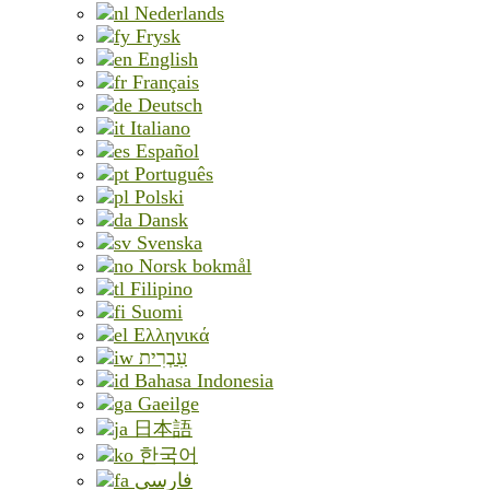
Nederlands
Frysk
English
Français
Deutsch
Italiano
Español
Português
Polski
Dansk
Svenska
Norsk bokmål
Filipino
Suomi
Ελληνικά
עִבְרִית
Bahasa Indonesia
Gaeilge
日本語
한국어
فارسی