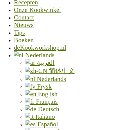
Recepten
Onze Kookwinkel
Contact
Nieuws
Tips
Boeken
deKookworkshop.nl
Nederlands
العربية
简体中文
Nederlands
Frysk
English
Français
Deutsch
Italiano
Español