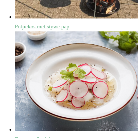
Potjiekos met stywe pap