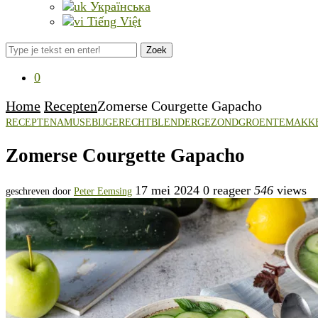
Українська
Tiếng Việt
Zoek
0
Home
Recepten
Zomerse Courgette Gapacho
RECEPTEN
AMUSE
BIJGERECHT
BLENDER
GEZOND
GROENTE
MAKKE
Zomerse Courgette Gapacho
17 mei 2024
0 reageer
546
views
geschreven door
Peter Eemsing