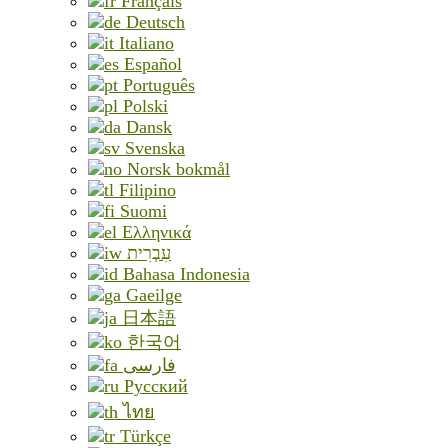
Français
Deutsch
Italiano
Español
Português
Polski
Dansk
Svenska
Norsk bokmål
Filipino
Suomi
Ελληνικά
עִבְרִית
Bahasa Indonesia
Gaeilge
日本語
한국어
فارسی
Русский
ไทย
Türkçe