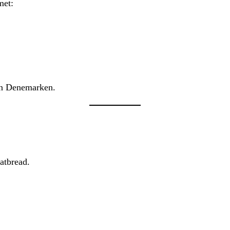
met:
 in Denemarken.
atbread.