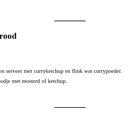
brood
en serveer met curryketchup en flink wat currypoeder.
oodje met mosterd of ketchup.