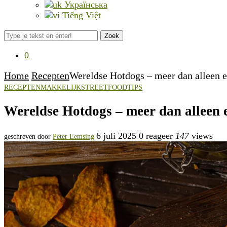
Українська
Tiếng Việt
Zoek
0
Home
Recepten
Wereldse Hotdogs – meer dan alleen e
RECEPTEN
MAKKELIJK
STREETFOOD
TIPS
Wereldse Hotdogs – meer dan alleen 
6 juli 2025
0 reageer
147
views
geschreven door
Peter Eemsing