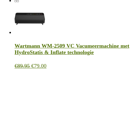
was:
is:
€219.95.
€195.00.
Wartmann WM-2509 VC Vacumeermachine met
HydroStatis & Inflate technologie
Oorspronkelijke
Huidige
€
89.95
€
79.00
prijs
prijs
was:
is:
€89.95.
€79.00.