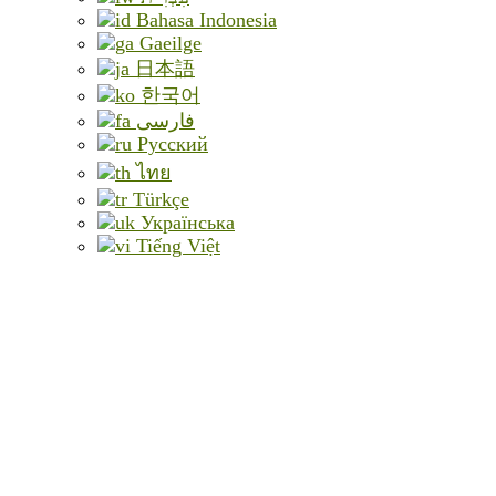
Bahasa Indonesia
Gaeilge
日本語
한국어
فارسی
Русский
ไทย
Türkçe
Українська
Tiếng Việt