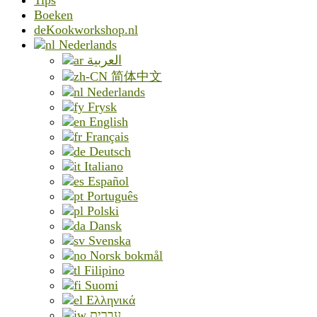
Tips
Boeken
deKookworkshop.nl
Nederlands
العربية
简体中文
Nederlands
Frysk
English
Français
Deutsch
Italiano
Español
Português
Polski
Dansk
Svenska
Norsk bokmål
Filipino
Suomi
Ελληνικά
עִבְרִית