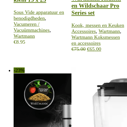
en Wildschaar Pro
Series set
Sous Vide apparatuur en
benodigdheden
,
Vacumeren /
Kook, messen en Keuken
Vacuümmachines
,
Accessoires
,
Wartmann
,
Wartmann
Wartmann Koksmessen
€
8.95
en accessoires
Oorspronkelijke
Huidige
€
75.00
€
65.00
prijs
prijs
was:
is:
€75.00.
€65.00.
-23%