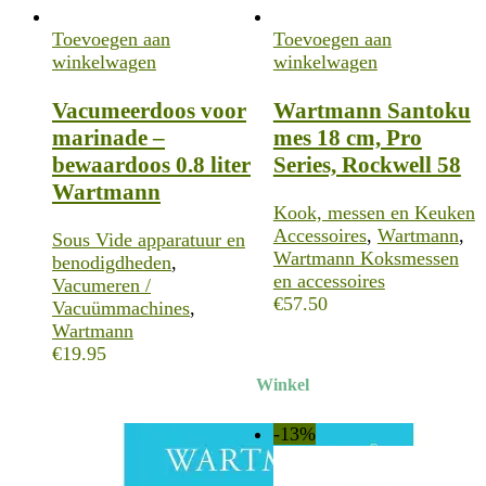
Toevoegen aan
Toevoegen aan
winkelwagen
winkelwagen
Vacumeerdoos voor
Wartmann Santoku
marinade –
mes 18 cm, Pro
bewaardoos 0.8 liter
Series, Rockwell 58
Wartmann
Kook, messen en Keuken
Accessoires
,
Wartmann
,
Sous Vide apparatuur en
Wartmann Koksmessen
benodigdheden
,
en accessoires
Vacumeren /
€
57.50
Vacuümmachines
,
Wartmann
€
19.95
Winkel
-13%