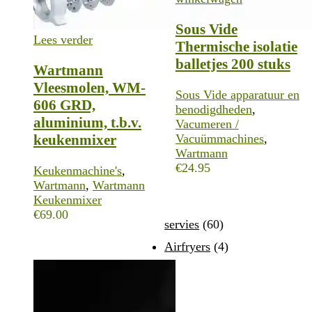
Sous Vide
Lees verder
Thermische isolatie
balletjes 200 stuks
Wartmann
Vleesmolen, WM-
Sous Vide apparatuur en
606 GRD,
benodigdheden
,
aluminium, t.b.v.
Vacumeren /
keukenmixer
Vacuümmachines
,
Wartmann
€
24.95
Keukenmachine's
,
Wartmann
,
Wartmann
Keukenmixer
€
69.00
servies
(60)
Airfryers
(4)