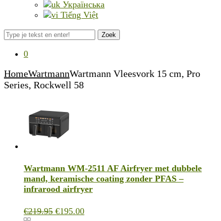
Українська
Tiếng Việt
Zoek
0
Home
Wartmann
Wartmann Vleesvork 15 cm, Pro
Series, Rockwell 58
Wartmann WM-2511 AF Airfryer met dubbele
mand, keramische coating zonder PFAS –
infrarood airfryer
Oorspronkelijke
Huidige
€
219.95
€
195.00
prijs
prijs