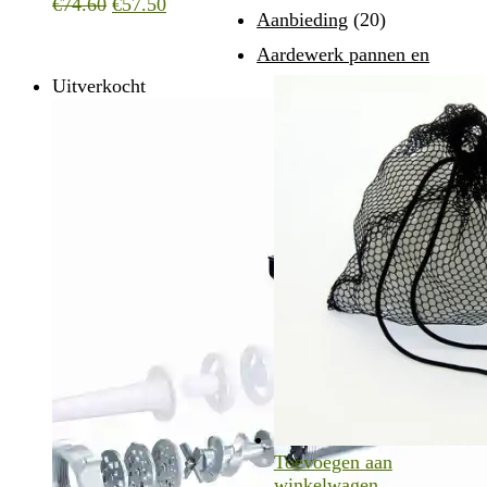
Oorspronkelijke
Huidige
€
74.60
€
57.50
Aanbieding
(20)
prijs
prijs
was:
is:
Aardewerk pannen en
€74.60.
€57.50.
Uitverkocht
Toevoegen aan
winkelwagen