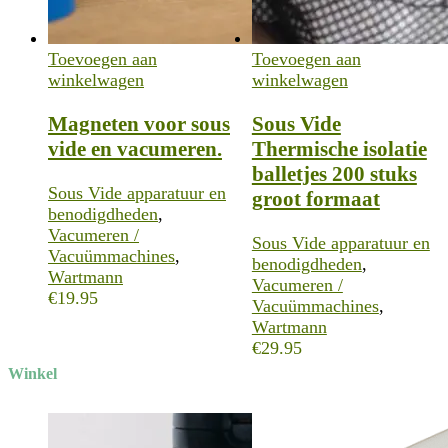
Toevoegen aan
Toevoegen aan
winkelwagen
winkelwagen
Magneten voor sous
Sous Vide
vide en vacumeren.
Thermische isolatie
balletjes 200 stuks
Sous Vide apparatuur en
groot formaat
benodigdheden
,
Vacumeren /
Sous Vide apparatuur en
Vacuümmachines
,
benodigdheden
,
Wartmann
Vacumeren /
€
19.95
Vacuümmachines
,
Wartmann
€
29.95
Winkel