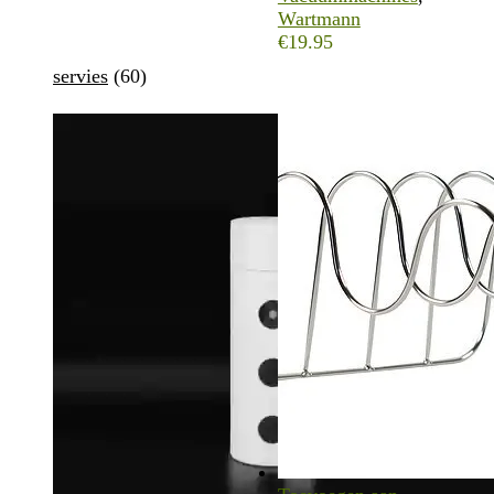
Wartmann
€
19.95
servies
(60)