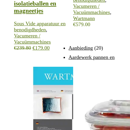
isolatieballen en
Vacumeren /
magneetjes
Vacuümmachines
,
Wartmann
Sous Vide apparatuur en
€
579.00
benodigdheden
,
Vacumeren /
Vacuümmachines
Oorspronkelijke
Huidige
Aanbieding
(20)
€
239.80
€
179.00
prijs
prijs
Aardewerk pannen en
was:
is:
€239.80.
€179.00.