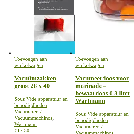
Toevoegen aan
Toevoegen aan
winkelwagen
winkelwagen
Vacuümzakken
Vacumeerdoos voor
groot 28 x 40
marinade –
bewaardoos 0.8 liter
Sous Vide apparatuur en
Wartmann
benodigdheden
,
Vacumeren /
Sous Vide apparatuur en
Vacuümmachines
,
benodigdheden
,
Wartmann
Vacumeren /
€
17.50
Vacuümmachines
,