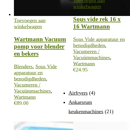
Toevoegen aan
winkelwagen
Sous vide rek 16 x
Toevoegen aan
16 Wartmann
winkelwagen
Wartmann Vacuum
Sous Vide apparatuur en
benodigdheden
,
pomp voor blender
Vacumeren /
en bekers
Vacuümmachines
,
Wartmann
Blenders
,
Sous Vide
€
24.95
apparatuur en
benodigdheden
,
Vacumeren /
Vacuümmachines
,
Airfryers
(4)
Wartmann
Ankarsrum
€
89.00
keukenmachines
(21)