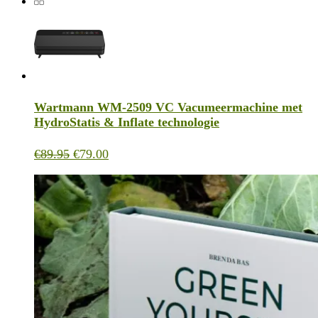
was:
is:
€219.95.
€195.00.
Wartmann WM-2509 VC Vacumeermachine met
HydroStatis & Inflate technologie
Oorspronkelijke
Huidige
€
89.95
€
79.00
prijs
prijs
was:
is:
€89.95.
€79.00.