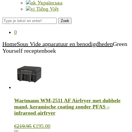
Українська
Tiếng Việt
Zoek
0
Home
Sous Vide apparatuur en benodigdheden
Green
Yourself receptenboek
Wartmann WM-2511 AF Airfryer met dubbele
mand, keramische coating zonder PFAS –
infrarood airfryer
Oorspronkelijke
Huidige
€
219.95
€
195.00
prijs
prijs