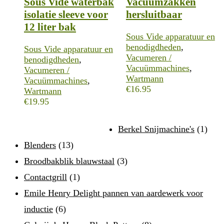
Sous Vide waterbak
Vacuümzakken
isolatie sleeve voor
hersluitbaar
12 liter bak
Sous Vide apparatuur en
benodigdheden
,
Sous Vide apparatuur en
Vacumeren /
benodigdheden
,
Vacuümmachines
,
Vacumeren /
Wartmann
Vacuümmachines
,
€
16.95
Wartmann
€
19.95
Berkel Snijmachine's
(1)
Blenders
(13)
Broodbakblik blauwstaal
(3)
Contactgrill
(1)
Emile Henry Delight pannen van aardewerk voor
inductie
(6)