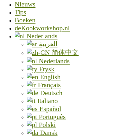
Nieuws
Tips
Boeken
deKookworkshop.nl
Nederlands
العربية
简体中文
Nederlands
Frysk
English
Français
Deutsch
Italiano
Español
Português
Polski
Dansk